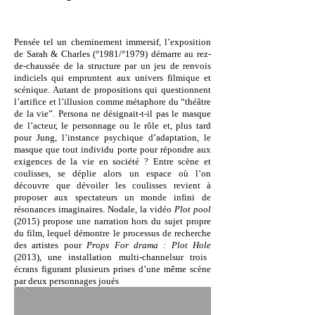
Pensée tel un cheminement immersif, l’exposition
de Sarah & Charles (°1981/°1979) démarre au rez-
de-chaussée de la structure par un jeu de renvois
indiciels qui empruntent aux univers filmique et
scénique. Autant de propositions qui questionnent
l’artifice et l’illusion comme métaphore du “théâtre
de la vie”. Persona ne désignait-t-il pas le masque
de l’acteur, le personnage ou le rôle et, plus tard
pour Jung, l’instance psychique d’adaptation, le
masque que tout individu porte pour répondre aux
exigences de la vie en société ? Entre scène et
coulisses, se déplie alors un espace où l’on
découvre que dévoiler les coulisses revient à
proposer aux spectateurs un monde infini de
résonances imaginaires. Nodale, la vidéo
Plot pool
(2015) propose une narration hors du sujet propre
du film, lequel démontre le processus de recherche
des artistes pour
Props For drama : Plot Hole
(2013), une installation multi-
channelsur trois
écrans figurant plusieurs prises d’une même scène
par deux personnages joués