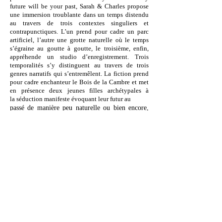
future will be your past, Sarah & Charles propose
une immersion troublante dans un temps distendu
au travers de trois contextes
singuliers et
contrapunctiques. L’un prend pour cadre un parc
artificiel, l’autre une grotte naturelle où le temps
s’égraine au goutte à goutte, le troisième, enfin,
appréhende un studio d’enregistrement. Trois
temporalités s’y distinguent au travers de trois
genres narratifs qui s’entremêlent. La fiction prend
pour cadre enchanteur le Bois de la Cambre et met
en présence deux jeunes filles archétypales à
la séduction manifeste évoquant leur futur au
passé de manière peu naturelle ou bien encore,
parlent de leur futur dans le temps présent. Le
making of a pour cadre le studio où s'enregistre
l’incrustation des voix des jeunes filles. Le
documentaire suit, pour sa part, deux
spéléologues dans la grotte et fait le récit de leur
découverte d’une sculpture unique qui aura
mystérieusement disparu dès après leur visite.
Complexe et passionnant, le film, conçu en
rupture de narration, se nourrit de la thèse portée
par la mécanique quantique quant à la possibilité
de temps superposés, possibilité magistralement
évoquée par la clôture du film baignée d’une