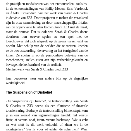
de praktijk en modaliteiten van het tentoonstellen, zoals bv.
in de tentoonstellingen van Philip Metten, Kris Verdonck
en Åbäke. Bovendien past het werk van Sarah & Charles
in de visie van Z33. Door projecten te maken die verankerd
zijn in onze samenleving en door maatschappelijke fricties
aan de oppervlakte te laten komen, toont Z33 niet de maat,
maar de onmaat. Dat is ook wat Sarah & Charles doen:
doorheen hun oeuvre spelen ze een spel met de
toeschouwer dat zich afspeelt op de grens tussen echt en
onecht. Met behulp van de beelden die ze creëren, kneden
ze de bewustwording, de ervaring en het (on)geloof van de
kijker. Ze spelen in op de persoonlijke beleving van de
toeschouwer, stellen eisen aan zijn verbeeldingskracht en
bevragen de kenbaarheid van de realiteit.
Met het werk van Sarah & Charles biedt Z33
haar bezoekers weer een andere blik op de dagelijkse
werkelijkheid.
The Suspension of Disbelief
The Suspension of Disbelief
, de tentoonstelling van Sarah
& Charles in Z33, werkt als een filmische of theatrale
totaalervaring. Zodra je de tentoonstelling binnenstapt, kom
je in een wereld van tegenstellingen terecht: feit versus
fictie, af versus onaf, front- versus backstage. Wat is echt
en wat niet? Is dit werk voltooid, of zitten we in de
montagefase? Sta ik voor of achter de schermen? Waar