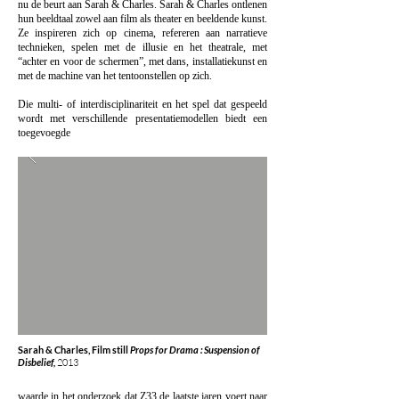
nu de beurt aan Sarah & Charles. Sarah & Charles ontlenen
hun beeldtaal zowel aan film als theater en beeldende kunst.
Ze inspireren zich op cinema, refereren aan narratieve
technieken, spelen met de illusie en het theatrale, met
“achter en voor de schermen”, met dans, installatiekunst en
met de machine van het tentoonstellen op zich.
Die multi- of interdisciplinariteit en het spel dat gespeeld
wordt met verschillende presentatiemodellen biedt een
toegevoegde
Sarah & Charles, Film still
Props for Drama : Suspension of
Disbelief,
2013
waarde in het onderzoek dat Z33 de laatste jaren voert naar