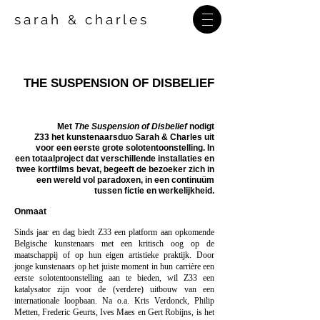
sarah
charles
&
THE SUSPENSION OF DISBELIEF
Met
The Suspension of Disbelief
nodigt
Z33 het kunstenaarsduo Sarah & Charles uit
voor een eerste grote solotentoonstelling. In
een totaalproject dat verschillende installaties en
twee kortfilms bevat, begeeft de bezoeker zich in
een wereld vol paradoxen, in een continuüm
tussen fictie en werkelijkheid.
Onmaat
Sinds jaar en dag biedt Z33 een platform aan opkomende
Belgische kunstenaars met een kritisch oog op de
maatschappij of op hun eigen artistieke praktijk. Door
jonge kunstenaars op het juiste moment in hun carrière een
eerste solotentoonstelling aan te bieden, wil Z33 een
katalysator zijn voor de (verdere) uitbouw van een
internationale loopbaan. Na o.a. Kris Verdonck, Philip
Metten, Frederic Geurts, Ives Maes en Gert Robijns, is het