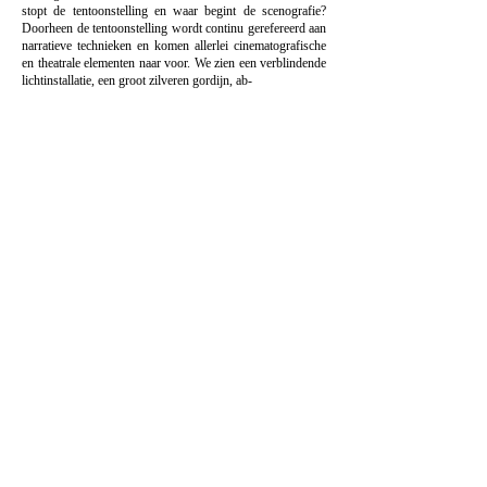
stopt de tentoonstelling en waar begint de scenografie?
Doorheen de tentoonstelling wordt continu gerefereerd aan
narratieve technieken en komen allerlei cinematografische
en theatrale elementen naar voor. We zien een verblindende
lichtinstallatie, een groot zilveren gordijn, ab-
stracte theaterdecorstukken, beschrijvingen van
geluidseffecten… In het laatste werk in de tentoonstelling,
‘Props for Drama: Suspension of Disbelief’, worden die
elementen uiteindelijk samengevoegd in een verhalend
geheel. In een surreële musical film tegen een
geabstraheerdeachtergrond die typisch is voor het genre,
wordt de kijker meegenomen in een spel van “story within
a story” vol onwerkelijke gebeurtenissen. Deze kortfilm,
die qua sfeer haaks staat op de rest van ‘The Suspension of
Disbelief ’, is het meesterstuk van deze tentoonstelling.
Catalogus
Deze publicatie is referentieel opgebouwd en vraagt
bijgevolg een specifieke manier van lezen. Het eerste deel
van het boek is een kaderende tekst over het oeuvre van
Sarah & Charles, geschreven door Laurence Dujardyn,
onafhankelijk curator en kenner van hun werk.
Het tweede deel is een fotokatern, waarin beelden van
vroegere werken, van nieuwe werken en beelden uit de
tentoonstelling in Z33 samengebracht worden in een
geheel. Het abécédaire dat het derde deel van het boek