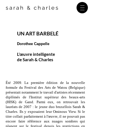
sarah
charles
&
UN ART BARBELÉ
Dorothee Cappelle
L'œuvre intelligente
de Sarah & Charles
Été 2009. La première édition de la nouvelle
formule du Festival des Arts de Watou (Belgique)
présentait notamment le travail d'artistes récemment
diplômés de l'Institut supérieur des beaux-arts
(HISK) de Gand. Parmi eux, on retrouvait les
lauréats de 2007 : le jeune duo bruxellois Sarah &
Charles. Ils y exposaient leur Ominous View. Si le
titre collait parfaitement à l'œuvre, il ne pouvait pas
encore faire référence aux nuages sombres qui
planent sur le festival depuis les restrictions en