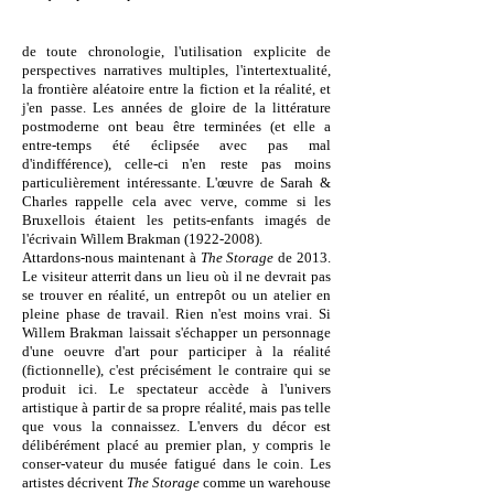
de toute chronologie, l'utilisation explicite de
perspectives narratives multiples, l'intertextualité,
la frontière aléatoire entre la fiction et la réalité, et
j'en passe. Les années de gloire de la littérature
postmoderne ont beau être terminées (et elle a
entre-temps été éclipsée avec pas mal
d'indifférence), celle-ci n'en reste pas moins
particulièrement intéressante. L'œuvre de Sarah &
Charles rappelle cela avec verve, comme si les
Bruxellois étaient les petits-enfants imagés de
l'écrivain Willem Brakman
(1922-2008)
.
Attardons-nous maintenant à
The Storage
de 2013.
Le visiteur atterrit dans un lieu où il ne devrait pas
se trouver en réalité, un entrepôt ou un atelier en
pleine phase de travail. Rien n'est moins vrai. Si
Willem Brakman laissait s'échapper un personnage
d'une oeuvre d'art pour participer à la réalité
(fictionnelle), c'est précisément le contraire qui se
produit ici. Le spectateur accède à l'univers
artistique à partir de sa propre réalité, mais pas telle
que vous la connaissez. L'envers du décor est
délibérément placé au premier plan, y compris le
conser-vateur du musée fatigué dans le coin. Les
artistes décrivent
The Storage
comme un warehouse