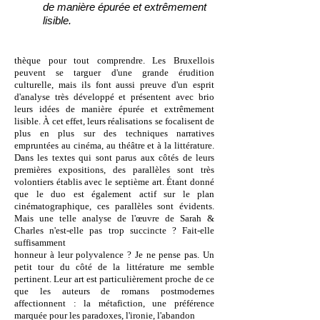
de manière épurée et extrêmement
lisible.
thèque pour tout comprendre.
Les Bruxellois
peuvent se targuer d'une grande érudition
culturelle, mais ils font aussi preuve d'un esprit
d'analyse très développé et présentent avec brio
leurs idées de manière épurée et extrêmement
lisible. À cet effet, leurs réalisations se focalisent de
plus en plus sur des techniques narratives
empruntées au cinéma, au théâtre et à la littérature.
Dans les textes qui sont parus aux côtés de leurs
premières expositions, des parallèles sont très
volontiers établis avec le septième art. Étant donné
que le duo est également actif sur le plan
cinématographique, ces parallèles sont évidents.
Mais une telle analyse de l'œuvre de Sarah &
Charles n'est-elle pas trop succincte ? Fait-elle
suffisamment
honneur à leur polyvalence ? Je ne pense pas. Un
petit tour du côté de la littérature me semble
pertinent. Leur art est particulièrement proche de ce
que les auteurs de romans postmodernes
affectionnent : la métafiction, une préférence
marquée pour les paradoxes, l'ironie, l'abandon