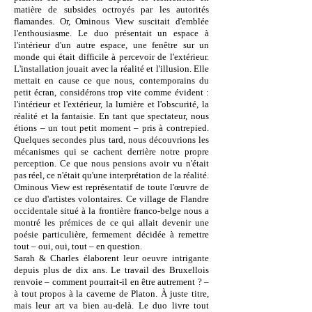
matière de subsides octroyés par les autorités
flamandes. Or, Ominous View suscitait d'emblée
l'enthousiasme. Le duo présentait un espace à
l'intérieur d'un autre espace, une fenêtre sur un
monde qui était difficile à percevoir de l'extérieur.
L'installation jouait avec la réalité et l'illusion. Elle
mettait en cause ce que nous, contemporains du
petit écran, considérons trop vite comme évident :
l'intérieur et l'extérieur, la lumière et l'obscurité, la
réalité et la fantaisie. En tant que spectateur, nous
étions – un tout petit moment – pris à contrepied.
Quelques secondes plus tard, nous découvrions les
mécanismes qui se cachent derrière notre propre
perception. Ce que nous pensions avoir vu n'était
pas réel, ce n'était qu'une interprétation de la réalité.
Ominous View est représentatif de toute l'œuvre de
ce duo d'artistes volontaires. Ce village de Flandre
occidentale situé à la frontière franco-belge nous a
montré les prémices de ce qui allait devenir une
poésie particulière, fermement décidée à remettre
tout – oui, oui, tout – en question.
Sarah & Charles élaborent leur oeuvre intrigante
depuis plus de dix ans. Le travail des Bruxellois
renvoie – comment pourrait-il en être autrement ? –
à tout propos à la caverne de Platon. À juste titre,
mais leur art va bien au-delà. Le duo livre tout