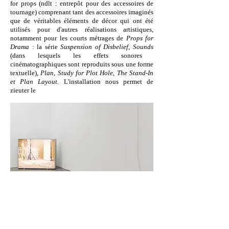
for props (ndlt : entrepôt pour des accessoires de
tournage) comprenant tant des accessoires imaginés
que de véritables éléments de décor qui ont été
utilisés pour d'autres réalisations artistiques,
notamment pour les courts métrages de
Props for
Drama
: la série
Suspension of Disbelief
,
Sounds
(dans lesquels les effets sonores
cinématographiques sont reproduits sous une forme
textuelle),
Plan
,
Study for Plot Hole
,
The Stand-In
et Plan Layout.
L'installation nous permet de
zieuter le
Sarah & Charles,
An Unbelievable Truth,
Netwerk,
Aalst, 2015
© Kristof Vrancken