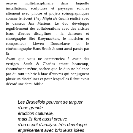
oeuvre multidisciplinaire dans laquelle
installations, sculptures et paysages sonores
alternent avec photos et projets scénographiques
comme le récent
They Might Be Giants
réalisé avec
le danseur Jan Martens. Le duo développe
régulièrement des collaborations avec des artistes
issus d'autres disciplines : la danseuse et
chorégraphe Siet Raeymaekers, le musicien et
compositeur Lieven Dousselaere et le
cinématographe Hans Bruch Jr. sont aussi passés par
là.
Avant que vous ne commenciez à avoir des
vertiges, Sarah & Charles créant beaucoup,
énormément même, sachez que le duo ne balance
pas du tout un bric-à-brac d'œuvres qui conjuguent
plusieurs disciplines et pour lesquelles il faut avoir
dévoré une demi-biblio-
Les Bruxellois peuvent se targuer
d'une grande
érudition culturelle,
mais ils font aussi preuve
d'un esprit d'analyse très développé
et présentent avec brio leurs idées