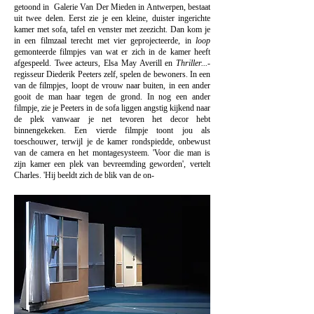
getoond in Galerie Van Der Mieden in Antwerpen, bestaat
uit twee delen. Eerst zie je een kleine, duister ingerichte
kamer met sofa, tafel en venster met zeezicht. Dan kom je
in een filmzaal terecht met vier geprojecteerde, in
loop
gemonteerde filmpjes van wat er zich in de kamer heeft
afgespeeld. Twee acteurs, Elsa May Averill en
Thriller...
-
regisseur Diederik Peeters zelf, spelen de bewoners. In een
van de filmpjes, loopt de vrouw naar buiten, in een ander
gooit de man haar tegen de grond. In nog een ander
filmpje, zie je Peeters in de sofa liggen angstig kijkend naar
de plek vanwaar je net tevoren het decor hebt
binnengekeken. Een vierde filmpje toont jou als
toeschouwer, terwijl je de kamer rondspiedde, onbewust
van de camera en het montagesysteem. 'Voor die man is
zijn kamer een plek van bevreemding geworden', vertelt
Charles. 'Hij beeldt zich de blik van de on-