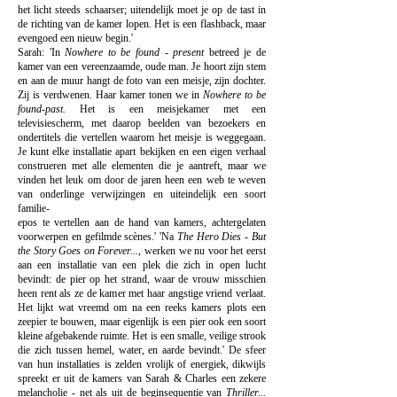
het licht steeds schaarser; uitendelijk moet je op de tast in
de richting van de kamer lopen. Het is een flashback, maar
evengoed een nieuw begin.'
Sarah: 'In
Nowhere to be found - present
betreed je de
kamer van een vereenzaamde, oude man. Je hoort zijn stem
en aan de muur hangt de foto van een meisje, zijn dochter.
Zij is verdwenen. Haar kamer tonen we in
Nowhere to be
found-past.
Het is een meisjekamer met een
televisiescherm, met daarop beelden van bezoekers en
ondertitels die vertellen waarom het meisje is weggegaan.
Je kunt elke installatie apart bekijken en een eigen verhaal
construeren met alle elementen die je aantreft, maar we
vinden het leuk om door de jaren heen een web te weven
van onderlinge verwijzingen en uiteindelijk een soort
familie-
epos te vertellen aan de hand van kamers, achtergelaten
voorwerpen en gefilmde scènes.' 'Na
The Hero Dies - But
the Story Goes on Forever...
, werken we nu voor het eerst
aan een installatie van een plek die zich in open lucht
bevindt: de pier op het strand, waar de vrouw misschien
heen rent als ze de kamer met haar angstige vriend verlaat.
Het lijkt wat vreemd om na een reeks kamers plots een
zeepier te bouwen, maar eigenlijk is een pier ook een soort
kleine afgebakende ruimte. Het is een smalle, veilige strook
die zich tussen hemel, water, en aarde bevindt.' De sfeer
van hun installaties is zelden vrolijk of energiek, dikwijls
spreekt er uit de kamers van Sarah & Charles een zekere
melancholie - net als uit de beginsequentie van
Thriller...