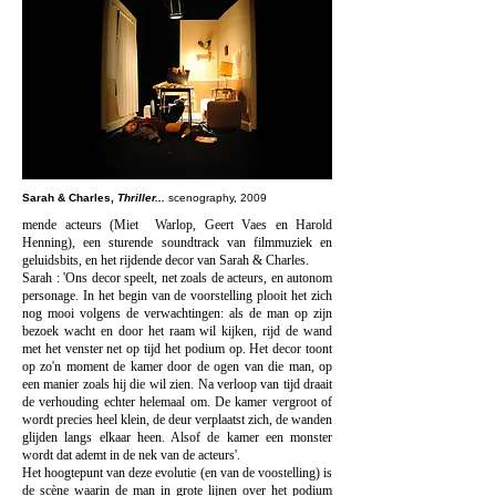
Sarah & Charles,
Thriller...
scenography, 2009
mende acteurs (Miet Warlop, Geert Vaes en Harold
Henning), een sturende soundtrack van filmmuziek en
geluidsbits, en het rijdende decor van Sarah & Charles.
Sarah : 'Ons decor speelt, net zoals de acteurs, en autonom
personage. In het begin van de voorstelling plooit het zich
nog mooi volgens de verwachtingen: als de man op zijn
bezoe
k wacht en door het raam wil kijken, rijd de wand
met het venster net op tijd het podium op. Het decor toont
op zo'n moment de kamer door de ogen van die man, op
een manier zoals hij die wil zien. Na verloop van tijd draait
de verhouding echter helemaal om. De kamer vergroot of
wordt precies heel klein, de deur verplaatst zich, de wanden
glijden langs elkaar heen. Alsof de kamer een monster
wordt dat ademt in de nek van de acteurs'.
Het hoogtepunt van deze evolutie (en van de voostelling) is
de scène waarin de man in grote lijnen over het podium