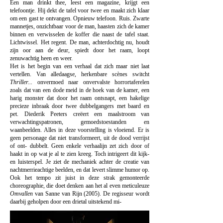
Een man drinkt thee, leest een magazine, krijgt een
telefoontje. Hij dekt de tafel voor twee en maakt zich klaar
om e
en gast te
ontvangen. Opnieuw telefoon. Ruis. Zwarte
mannetjes, onzichtbaar voor de man, haasten zich de kamer
binnen en verwisselen de koffer die naast de tafel staat.
Lichtwissel. Het regent. De man, achterdochtig nu, houdt
zijn oor aan de deur, spiedt door het raam, loopt
zenuwachtig heen en weer.
Het is het begin van een verhaal dat zich maar niet laat
vertellen. Van alledaagse, herkenbare scènes switcht
Thriller...
onvermoed naar onvervalste horrortaferelen
zoals dat van een dode meid in de hoek van de kamer, een
harig monster dat door het raam ontsnapt, een hakelige
precieze inbraak door twee dubbelgangers met baard en
pet. Diederik Peeters creëert een maalstroom van
verwachtingspatronen, gemoedstoestanden en
waanbeelden. Alles in deze voorstelling is vloeiend. Er is
geen personage dat niet transformeert, uit de dood verrijst
of ont- dubbelt. Geen enkele verhaalijn zet zich door of
haakt in op wat je al te zien kreeg. Toch intrigeert dit kijk-
en luisterspel. Je ziet de mechaniek achter de creatie van
nachtmerrieachtige beelden, en dat levert slimme humor op.
Ook het tempo zit juist in deze strak gemonteerde
choreographie, die doet denken aan het al even meticuleuze
Omvallen
van Sanne van Rijn (2005). De regisseur wordt
daarbij geholpen door een drietal uitstekend mi-