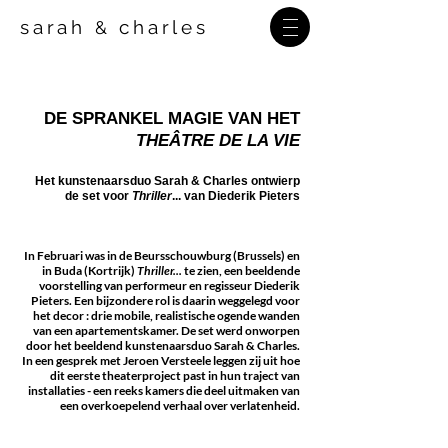
sarah
charles
&
DE SPRANKEL MAGIE VAN HET
THEÂTRE DE LA VIE
Het kunstenaarsduo Sarah & Charles ontwierp
de set voor
Thriller
... van Diederik Pieters
In Februari was in de Beursschouwburg (Brussels) en
in Buda (Kortrijk)
Thriller...
te zien, een beeldende
voorstelling van performeur en regisseur Diederik
Pieters. Een bijzondere rol is daarin weggelegd voor
het decor : drie mobile, realistische ogende wanden
van een apartementskamer. De set werd onworpen
door het beeldend kunstenaarsduo Sarah & Charles.
In een gesprek met Jeroen Versteele leggen zij uit hoe
dit eerste theaterproject past in hun traject van
installaties - een reeks kamers die deel uitmaken van
een overkoepelend verhaal over verlatenheid.