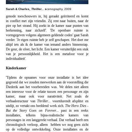
Sarah & Charles,
Thriller...
s
cenography, 2009
genode toeschouwers in, hij geraakt geïrriteerd en komt
in
conflict met zijn vriendin. Zij rent naar buiten, naar de
pier op het strand. Hij zoekt in de kamer naar punten van
herkenning, naar zichzelf'. 'De openbare ruimte is
vormgegeven volgens algemeen geldende codes' gaat Sarah
verder. 'Je eigen ruimte heb je zelf geschapen. Het doet me
altijd iets als ik de kamer van iemand anders binnenstap.
De geur, de sfeer, het licht. Een kamer veruiterlijkt een stuk
van je persoonlijkheid. Het is een metafoor voor je
individualiteit'.
Kinderkamer
'Tijdens de opnames voor onze installatie is het idee
gegroeid dat we zouden meewerken aan de voorstelling die
Diederik aan het voorbereiden was. We delen niet alleen
een interesse voor de relatie tussen een personage en zijn
kamer, maar ook voor narativiteit. Net zoals de
verhaalstructuur van
Thriller...
voortdurendt afsplitst en
uitdijt, zo vertakt ons beeldend werk zich.
The Hero Dies -
But the Story Goes on Forever...
past in een reeks
installaties, telkens bijna-realistische kamers van
personages in een langgerekt verhaal. Dat verhaal heeft een
chronologisch verloop, alleen hebben we nog geen zicht
op de volledige ontwikkeling. Onze installaties en de