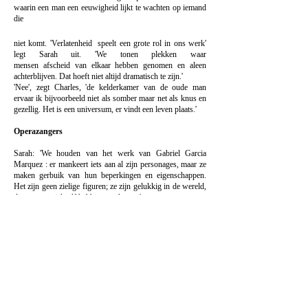
waarin een man een eeuwigheid lijkt te wachten op iemand
die
niet komt. 'Verlatenheid speelt een grote rol
in ons werk'
legt Sarah uit. 'We tonen plekken waar
mensen afscheid van elkaar hebben genomen en aleen
achterblijven. Dat hoeft niet altijd dramatisch te zijn.'
'Nee', zegt Charles, 'de kelderkamer van de oude man
ervaar ik bijvoorbeeld niet als somber maar net als knus en
gezellig. Het is een universum, er vindt een leven plaats.'
Operazangers
Sarah: 'We houden van het werk van Gabriel Garcia
Marquez : er mankeert iets aan al zijn personages, maar ze
maken gerbuik van hun beperkingen en eigenschappen.
Het zijn geen zielige figuren; ze zijn gelukkig in de wereld,
die ze voor zichzelf hebben geschapen.'
Charles: 'Net als Don Quichot zijn ze waanzinnig, maar het
is geen fatale waanzin. Nee, ze zoeken vanuit hun
perspectief naar wat mooi en zinvol is. Het maakt niet uit
dat hun eigen universum beperkt of zelfs fake is. In dat
opzicht is ook de film
E la nave va
van Fellini bijzonder
interessant: een verhaal over een generatie operazangers die
op een reusachtige oceaanstomer afscheid nemen van een
overleden collegasterzangeres. Je ziet duidelijk dat de zee
een de hemel uit glinsterend bordkarton bestaan. Net zoals
de leefwereld van die operamogols totaal kunstmatig is.