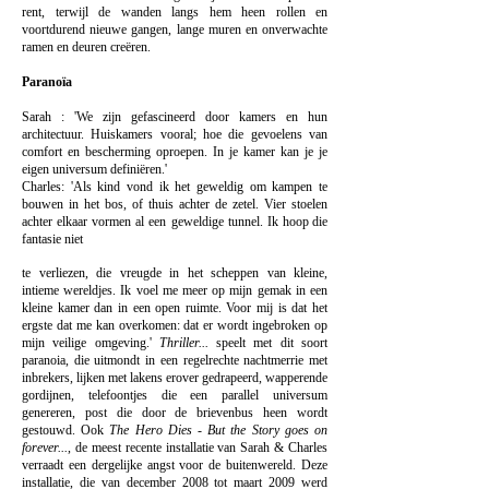
rent, terwijl de wanden langs hem heen rollen en
voortdurend nieuwe gangen, lange muren en onverwachte
ramen en deuren creëren
.
Paranoïa
Sarah : 'We zijn gefascineerd door kamers en hun
architectuur. Huiskamers vooral; hoe die gevoelens van
comfort en bescherming oproepen. In je kamer kan je je
eigen universum definiëren
​.'
Charles: 'Als kind vond ik het geweldig om kampen te
bouwen in het bos, of thuis achter de zetel. Vier stoelen
achter elkaar vormen al een geweldige tunnel.
Ik hoop
die
fantasie niet
te verliezen, die vreugde in het scheppen van kleine,
intieme wereldjes.
Ik voel me meer op mijn gemak in een
kleine kamer dan in een open ruimte. Voor mij is dat het
ergste dat me kan overkomen: dat er wordt ingebroken op
mijn veilige omgeving.'
Thriller...
speelt met dit soort
paranoia, die uitmondt in een regelrechte nachtmerrie met
inbrekers, lijken met lakens erover gedrapeerd, wapperende
gordijnen, telefoontjes die een parallel universum
genereren, post die door de brievenbus heen wordt
gestouwd. Ook
The Hero Dies - But the Story goes on
forever...
, de meest recente installatie van Sarah & Charles
verraadt een dergelijke angst voor de buitenwereld. Deze
installatie, die van december 2008 tot maart 2009 werd